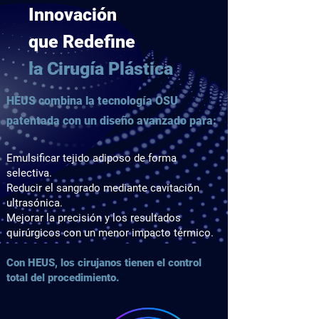
Innovación
que Redefine
la Cirugía Plástica
HEUS combina la tecnología OSU
patentada con un diseño avanzado para:
Emulsificar tejido adiposo de forma
selectiva.
Reducir el sangrado mediante cavitación
ultrasónica.
Mejorar la precisión y los resultados
quirúrgicos con un menor impacto térmico.
Con HEUS, los cirujanos tienen el control
total del procedimiento.