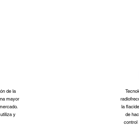
ón de la
Tecnol
 una mayor
radiofrec
 mercado.
la flaci
tiliza y
de hac
control