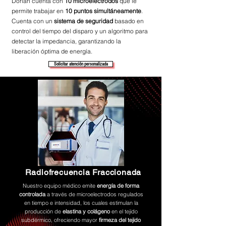
Dorian cuenta con
10 microelectrodos
que le
permite trabajar en
10 puntos simultáneamente
.
Cuenta con un
sistema de seguridad
basado en
control del tiempo del disparo y un algoritmo para
detectar la impedancia, garantizando la
liberación óptima de energía.
Solicitar atención personalizada
Radiofrecuencia Fraccionada
Nuestro equipo médico emite
energía de forma
controlada
a través de microelectrodos regulados
en tiempo e intensidad, los cuales estimulan la
producción de
elastina y colágeno
en el tejido
subdérmico, ofreciendo mayor
firmeza del tejido