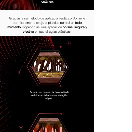
cutáneo.
Gracias a su método de aplicación estático Dorian le
permite tener al cirujano plástico
control en todo
momento
, logrando así una aplicación
optima, segura y
efectiva
en sus cirugías plásticas.