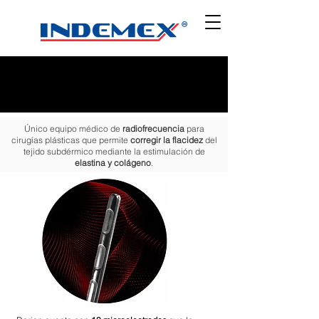
Único equipo médico de
radiofrecuencia
para
cirugías plásticas que permite
corregir la flacidez
del
tejido subdérmico mediante la estimulación de
elastina y colágeno
.